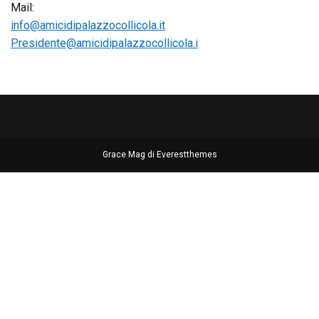
Mail:
info@amicidipalazzocollicola.it
Presidente@amicidipalazzocollicola.i
Grace Mag di
Everestthemes