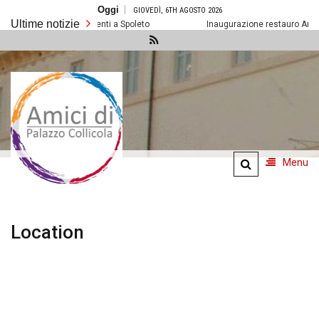
Salta
Oggi
GIOVEDÌ, 6TH AGOSTO 2026
al
Ultime notizie
contenuto
Prossimi eventi a Spoleto
Inaugurazione restauro Arazzo 
Amici di
Palazzo
Collicola
Menu
Location