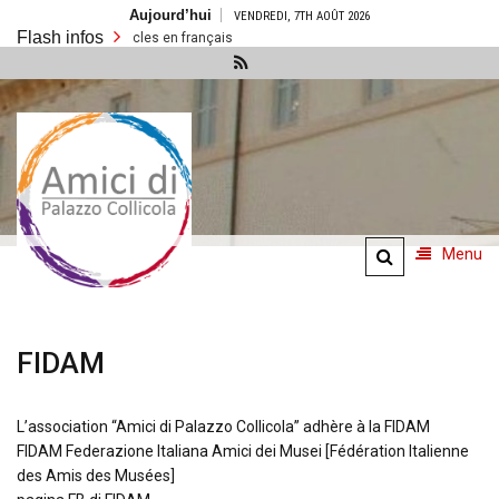
Aller
Aujourd’hui
VENDREDI, 7TH AOÛT 2026
au
Flash infos
contenu
’y a pas d’articles en français
Amici di
Palazzo
Collicola
Menu
FIDAM
L’association “Amici di Palazzo Collicola” adhère à la FIDAM
FIDAM Federazione Italiana Amici dei Musei [Fédération Italienne
des Amis des Musées]