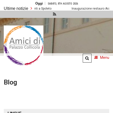
Salta
Oggi
SABATO, 8TH AGOSTO 2026
al
Ultime notizie
contenuto
Prossimi eventi a Spoleto
Inaugurazione restauro Arazzo
Amici di
Palazzo
Collicola
Menu
Blog