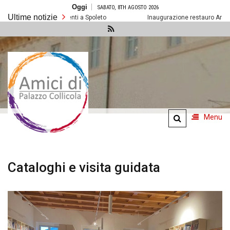
Salta
Oggi
SABATO, 8TH AGOSTO 2026
al
Ultime notizie
contenuto
Prossimi eventi a Spoleto
Inaugurazione restauro Arazzo de
Amici di
Palazzo
Collicola
Menu
Cataloghi e visita guidata