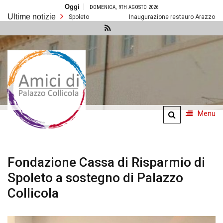
Salta
Oggi
DOMENICA, 9TH AGOSTO 2026
al
Ultime notizie
contenuto
Prossimi eventi a Spoleto
Inaugurazione restauro Arazzo della Re
Amici di
Palazzo
Collicola
Menu
Fondazione Cassa di Risparmio di
Spoleto a sostegno di Palazzo
Collicola