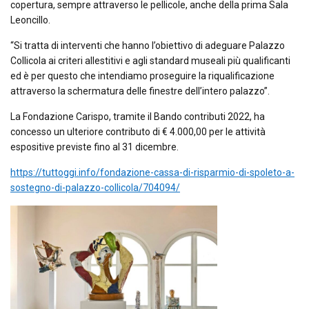
copertura, sempre attraverso le pellicole, anche della prima Sala
Leoncillo.
“
Si tratta di interventi che hanno l’obiettivo di adeguare Palazzo
Collicola ai criteri allestitivi e agli standard museali più qualificanti
ed è per questo
che intendiamo proseguire la riqualificazione
attraverso la schermatura delle finestre dell’intero palazzo
”.
La Fondazione Carispo, tramite il Bando contributi 2022, ha
concesso un ulteriore contributo di € 4.000,00 per le attività
espositive previste fino al 31 dicembre.​
https://tuttoggi.info/fondazione-cassa-di-risparmio-di-spoleto-a-
sostegno-di-palazzo-collicola/704094/