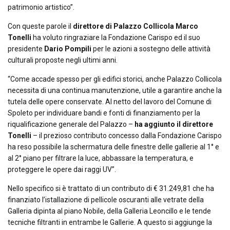
patrimonio artistico
”.
Con queste parole il
direttore di Palazzo Collicola Marco
Tonelli
ha voluto ringraziare la Fondazione Carispo ed il suo
presidente
Dario Pompili
per le azioni a sostegno delle attività
culturali proposte negli ultimi anni.
“Come accade spesso per gli edifici storici, anche Palazzo Collicola
necessita di una continua manutenzione, utile a garantire anche la
tutela delle opere conservate. Al netto del lavoro del Comune di
Spoleto per individuare bandi e fonti di finanziamento per la
riqualificazione generale del Palazzo
–
ha aggiunto il direttore
Tonelli
–
il prezioso contributo concesso dalla Fondazione Carispo
ha reso possibile la schermatura delle finestre delle gallerie al 1° e
al 2° piano per filtrare la luce, abbassare la temperatura, e
proteggere le opere dai raggi UV
”.
Nello specifico si è trattato di un contributo di € 31.249,81 che ha
finanziato l’istallazione di pellicole oscuranti alle vetrate della
Galleria dipinta al piano Nobile, della Galleria Leoncillo e le tende
tecniche filtranti in entrambe le Gallerie. A questo si aggiunge la