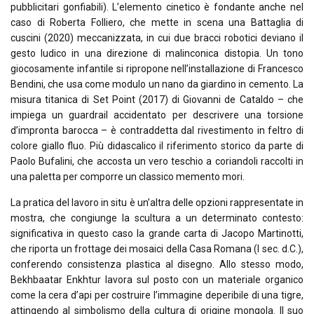
pubblicitari gonfiabili). L’elemento cinetico è fondante anche nel
caso di Roberta Folliero, che mette in scena una
Battaglia di
cuscini
(2020) meccanizzata, in cui due bracci robotici deviano il
gesto ludico in una direzione di malinconica distopia. Un tono
giocosamente infantile si ripropone nell’installazione di Francesco
Bendini, che usa come modulo un nano da giardino in cemento. La
misura titanica di
Set Point
(2017) di Giovanni de Cataldo – che
impiega un guardrail accidentato per descrivere una torsione
d’impronta barocca – è contraddetta dal rivestimento in feltro di
colore giallo fluo. Più didascalico il riferimento storico da parte di
Paolo Bufalini, che accosta un vero teschio a coriandoli raccolti in
una paletta per comporre un classico memento mori.
La pratica del lavoro in situ è un’altra delle opzioni rappresentate in
mostra, che congiunge la scultura a un determinato contesto:
significativa in questo caso la grande carta di Jacopo Martinotti,
che riporta un frottage dei mosaici della Casa Romana (I sec. d.C.),
conferendo consistenza plastica al disegno. Allo stesso modo,
Bekhbaatar Enkhtur lavora sul posto con un materiale organico
come la cera d’api per costruire l’immagine deperibile di una tigre,
attingendo al simbolismo della cultura di origine mongola. Il suo