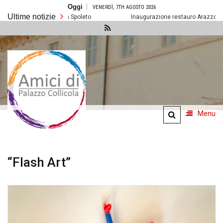
Salta
Oggi
VENERDÌ, 7TH AGOSTO 2026
al
Ultime notizie
contenuto
Prossimi eventi a Spoleto
Inaugurazione restauro Arazzo della Reg
Amici di
Palazzo
Collicola
Menu
“Flash Art”