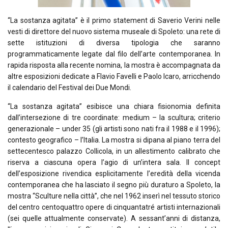
“La sostanza agitata” è il primo
statement
di Saverio Verini nelle
vesti di direttore del nuovo sistema museale di Spoleto: una rete di
sette istituzioni di diversa tipologia che saranno
programmaticamente legate dal filo dell’arte contemporanea. In
rapida risposta alla recente nomina, la mostra è accompagnata da
altre esposizioni dedicate a Flavio Favelli e Paolo Icaro, arricchendo
il calendario del Festival dei Due Mondi.
“La sostanza agitata” esibisce una chiara fisionomia definita
dall’intersezione di tre coordinate: medium – la scultura; criterio
generazionale – under 35 (gli artisti sono nati fra il 1988 e il 1996);
contesto geografico – l’Italia. La mostra si dipana al piano terra del
settecentesco palazzo Collicola, in un allestimento calibrato che
riserva a ciascuna opera l’agio di un’intera sala. Il concept
dell’esposizione rivendica esplicitamente l’eredità della vicenda
contemporanea che ha lasciato il segno più duraturo a Spoleto, la
mostra “Sculture nella città”, che nel 1962 inserì nel tessuto storico
del centro centoquattro opere di cinquantatré artisti internazionali
(sei quelle attualmente conservate). A sessant’anni di distanza,