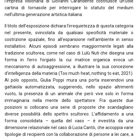
l’impresa visionaria di Giovanni Carandente costituisce un’utile
cartina di tornasole per interrogare lo statuto del medium
nell’ultima generazione artistica italiana.
Il titolo dell’esposizione dichiara l’irrequietezza di questa categoria
nel presente, svincolata da qualsiasi specificità materiale o
costrizione spaziale, fino all’espansione nell’ambiente in senso
installativo. Alcuni episodi sembrano maggiormente legati alla
tradizione scultorea, come nel caso di Lulù Nuti che disegna una
forma in ferro forgiato la cui matrice organica evoca un
meccanismo di autoaggressione, a illustrare la sua concezione
d’intelligenza della materia (
Too much heat, nothing to eat
, 2021).
Al polo opposto, Giulia Poppi mura una porta inserendovi una
gattaiola automatizzata, suggerendo, nello spazio altrimenti
vuoto, la presenza di un animale che però vive solo in forma
immaginaria nella mente dello spettatore. Fra queste due
posizioni si collocano una serie di proposte che scandagliano
diverse possibilità dello spettro scultoreo. L’affidamento a una
forma consolidata – quella del vaso – è investita da una
dimensione relazionale nel caso di Lucia Cantò, che accoppia varie
tipologie di recipienti con la collaborazione di persone a lei care, a