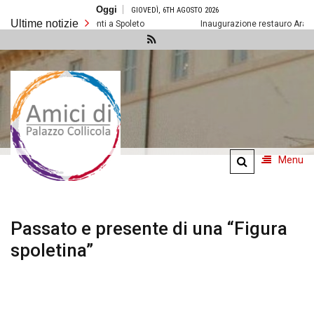
Salta
Oggi
GIOVEDÌ, 6TH AGOSTO 2026
al
Ultime notizie
contenuto
Prossimi eventi a Spoleto
Inaugurazione restauro Arazzo d
Amici di
Palazzo
Collicola
Menu
Passato e presente di una “Figura
spoletina”