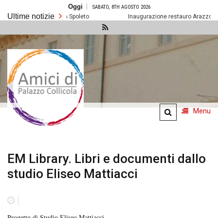
Salta
Oggi
SABATO, 8TH AGOSTO 2026
al
Ultime notizie
contenuto
Prossimi eventi a Spoleto
Inaugurazione restauro Arazzo della R
Amici di
Palazzo
Collicola
Menu
EM Library. Libri e documenti dallo
studio Eliseo Mattiacci
Progetto di Studio Eliseo Mattiacci