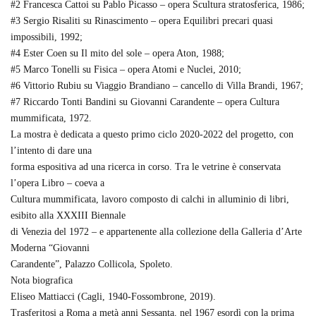
#2 Francesca Cattoi su Pablo Picasso – opera Scultura stratosferica, 1986;
#3 Sergio Risaliti su Rinascimento – opera Equilibri precari quasi
impossibili, 1992;
#4 Ester Coen su Il mito del sole – opera Aton, 1988;
#5 Marco Tonelli su Fisica – opera Atomi e Nuclei, 2010;
#6 Vittorio Rubiu su Viaggio Brandiano – cancello di Villa Brandi, 1967;
#7 Riccardo Tonti Bandini su Giovanni Carandente – opera Cultura
mummificata, 1972.
La mostra è dedicata a questo primo ciclo 2020-2022 del progetto, con
l’intento di dare una
forma espositiva ad una ricerca in corso. Tra le vetrine è conservata
l’opera Libro – coeva a
Cultura mummificata, lavoro composto di calchi in alluminio di libri,
esibito alla XXXIII Biennale
di Venezia del 1972 – e appartenente alla collezione della Galleria d’Arte
Moderna “Giovanni
Carandente”, Palazzo Collicola, Spoleto.
Nota biografica
Eliseo Mattiacci (Cagli, 1940-Fossombrone, 2019).
Trasferitosi a Roma a metà anni Sessanta, nel 1967 esordì con la prima