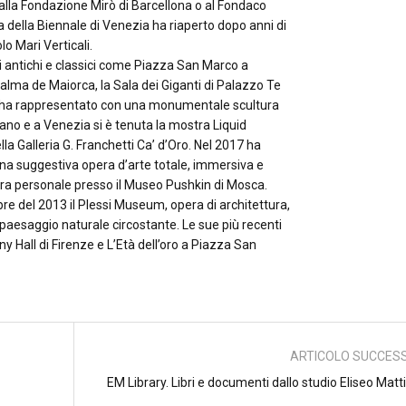
alla Fondazione Mirò di Barcellona o al Fondaco
a della Biennale di Venezia ha riaperto dopo anni di
o Mari Verticali.
i antichi e classici come Piazza San Marco a
 Palma de Maiorca, la Sala dei Giganti di Palazzo Te
5 ha rappresentato con una monumentale scultura
ilano e a Venezia si è tenuta la mostra Liquid
ella Galleria G. Franchetti Ca’ d’Oro. Nel 2017 ha
una suggestiva opera d’arte totale, immersiva e
ra personale presso il Museo Pushkin di Mosca.
e del 2013 il Plessi Museum, opera di architettura,
 paesaggio naturale circostante. Le sue più recenti
ny Hall di Firenze e L’Età dell’oro a Piazza San
ARTICOLO SUCCES
EM Library. Libri e documenti dallo studio Eliseo Matt