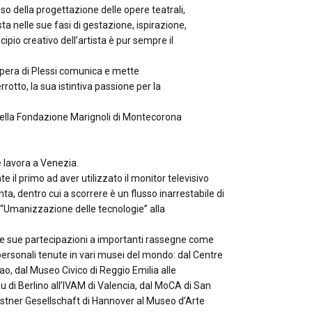
o della progettazione delle opere teatrali,
ista nelle sue fasi di gestazione, ispirazione,
ipio creativo dell’artista è pur sempre il
l’opera di Plessi comunica e mette
tto, la sua istintiva passione per la
 della Fondazione Marignoli di Montecorona
e lavora a Venezia.
te il primo ad aver utilizzato il monitor televisivo
ta, dentro cui a scorrere è un flusso inarrestabile di
i “Umanizzazione delle tecnologie” alla
 le sue partecipazioni a importanti rassegne come
ersonali tenute in vari musei del mondo: dal Centre
o, dal Museo Civico di Reggio Emilia alle
u di Berlino all’IVAM di Valencia, dal MoCA di San
stner Gesellschaft di Hannover al Museo d’Arte