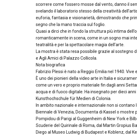
scorrere come fossero mosse dal vento, danno il sens
svelando il laboratorio stesso della creatività dell’art
euforia, fantasia e visionarietà, dimostrando che princ
segno che la mano traccia sul foglio.
Quasi a dirci che in fondo la struttura più intima del
romanticamente in scena, come in un sogno mai interro
teatralità e per la spettacolare magia dell’arte.
La mostra è stata resa possibile grazie al sostegno
e Agli Amici di Palazzo Collicola.
Nota biografica
Fabrizio Plessi è nato a Reggio Emilia nel 1940. Vive 
È uno dei pionieri della video arte in Italia e sicuramen
come un vero e proprio materiale fin dagli anni Settan
acqua e di fuoco digitale. Ha insegnato per dieci ann
Kunsthochschule für Medien di Colonia.
In ambito nazionale e internazionale non si contano
Biennale di Venezia, Documenta di Kassel o mostre p
Pompidou di Parigi al Guggenheim di New York e Bilba
Scuderie del Quirinale di Roma, dal Martin Gropius Ba
Diego al Museo Ludwig di Budapest e Koblenz, dal Ke