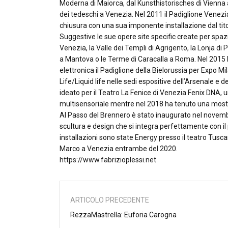
Moderna di Maiorca, dal Kunsthistorisches di Vienna 
dei tedeschi a Venezia. Nel 2011 il Padiglione Venezi
chiusura con una sua imponente installazione dal titol
Suggestive le sue opere site specific create per spaz
Venezia, la Valle dei Templi di Agrigento, la Lonja di
a Mantova o le Terme di Caracalla a Roma. Nel 201
elettronica il Padiglione della Bielorussia per Expo M
Life/Liquid life nelle sedi espositive dell’Arsenale e d
ideato per il Teatro La Fenice di Venezia Fenix DNA, 
multisensoriale mentre nel 2018 ha tenuto una most
Al Passo del Brennero è stato inaugurato nel novembr
scultura e design che si integra perfettamente con il
installazioni sono state Energy presso il teatro Tusca
Marco a Venezia entrambe del 2020.
https://www.fabrizioplessi.net
ARTICOLO PRECEDENTE
RezzaMastrella: Euforia Carogna