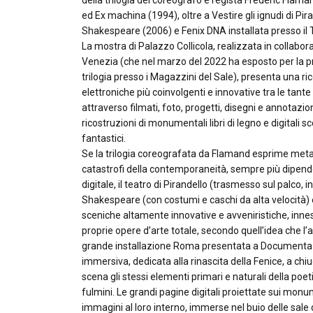
della trilogia del coreografo e regista Frédéric Flama
ed Ex machina (1994), oltre a Vestire gli ignudi di Pir
Shakespeare (2006) e Fenix DNA installata presso il 
La mostra di Palazzo Collicola, realizzata in collabor
Venezia (che nel marzo del 2022 ha esposto per la pr
trilogia presso i Magazzini del Sale), presenta una ri
elettroniche più coinvolgenti e innovative tra le tante 
attraverso filmati, foto, progetti, disegni e annotazioni
ricostruzioni di monumentali libri di legno e digital
fantastici.
Se la trilogia coreografata da Flamand esprime metaf
catastrofi della contemporaneità, sempre più dipen
digitale, il teatro di Pirandello (trasmesso sul palco, 
Shakespeare (con costumi e caschi da alta velocità) è 
sceniche altamente innovative e avveniristiche, inn
proprie opere d’arte totale, secondo quell’idea che l’
grande installazione Roma presentata a Documenta d
immersiva, dedicata alla rinascita della Fenice, a chi
scena gli stessi elementi primari e naturali della poeti
fulmini. Le grandi pagine digitali proiettate sui monum
immagini al loro interno, immerse nel buio delle sale d