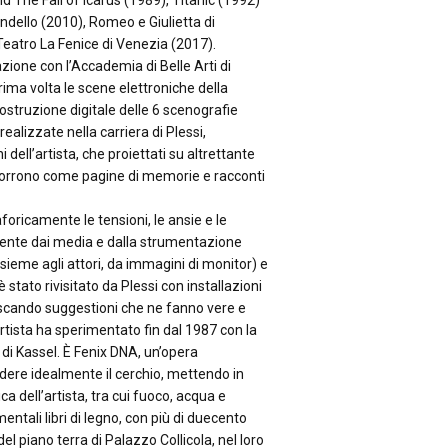
nd The Fall of Icarus (1989), Titanic (1992)
andello (2010), Romeo e Giulietta di
Teatro La Fenice di Venezia (2017).
azione con l’Accademia di Belle Arti di
ima volta le scene elettroniche della
costruzione digitale delle 6 scenografie
realizzate nella carriera di Plessi,
 dell’artista, che proiettati su altrettante
i scorrono come pagine di memorie e racconti
oricamente le tensioni, le ansie e le
dente dai media e dalla strumentazione
insieme agli attori, da immagini di monitor) e
stato rivisitato da Plessi con installazioni
escando suggestioni che ne fanno vere e
artista ha sperimentato fin dal 1987 con la
i Kassel. È Fenix DNA, un’opera
udere idealmente il cerchio, mettendo in
ca dell’artista, tra cui fuoco, acqua e
entali libri di legno, con più di duecento
el piano terra di Palazzo Collicola, nel loro