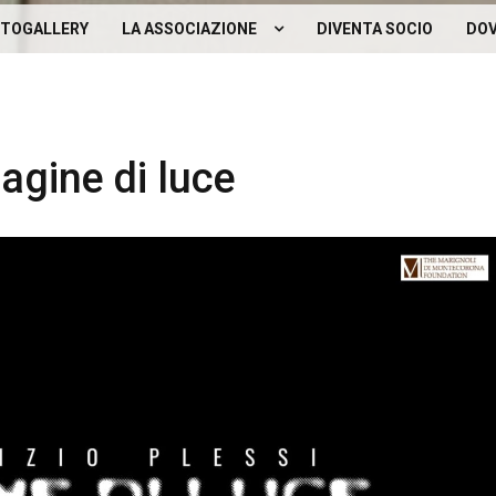
TOGALLERY
LA ASSOCIAZIONE
DIVENTA SOCIO
DOV
ARIO
CHI SIAMO
I
CONTATTI
agine di luce
DICONO DI NOI
LINKS
DOCUMENTI INTERNI
STATUTO DEL
NOI SU YOUTUBE